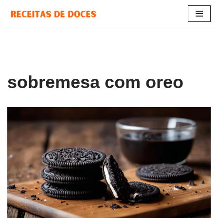
Pular
para
o
conteúdo
sobremesa com oreo