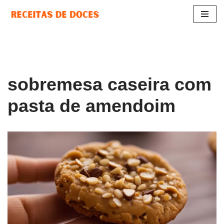
Pular
para
o
conteúdo
sobremesa caseira com
pasta de amendoim