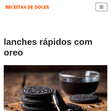
Pular
para
o
conteúdo
lanches rápidos com
oreo