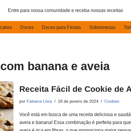
Entre para nossa comunidade e receba nossas receitas
cakes
Doces
Doces para Festas
Sobremesas
Tor
 com banana e aveia
Receita Fácil de Cookie de 
por
Fabiana Lima
18 de janeiro de 2024
Cookies
Você está em busca de uma receita deliciosa e saudá
aveia e banana! Essa combinação é perfeita para que
aveia é rica em fibras, o que proporciona maior sens