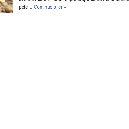
pele…
Continue a ler »