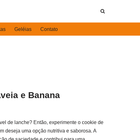
tas
Geléias
Contato
Aveia e Banana
vel de lanche? Então, experimente o cookie de
m deseja uma opção nutritiva e saborosa. A
ação de saciedade e contribui para uma