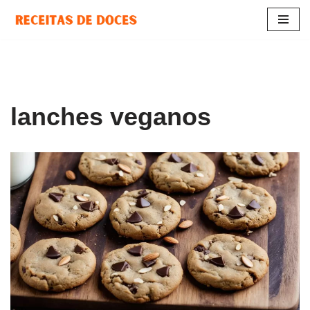
Pular
para
o
conteúdo
lanches veganos