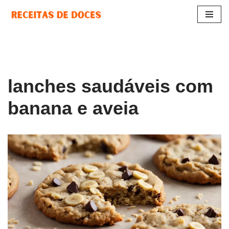
Pular
para
o
conteúdo
lanches saudáveis com
banana e aveia