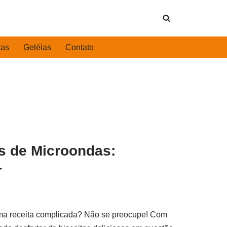
tas
Geléias
Contato
s de Microondas:
r
uma receita complicada? Não se preocupe! Com