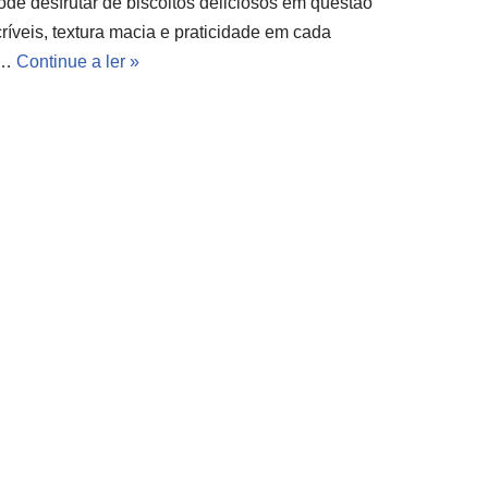
ode desfrutar de biscoitos deliciosos em questão
ríveis, textura macia e praticidade em cada
s…
Continue a ler »